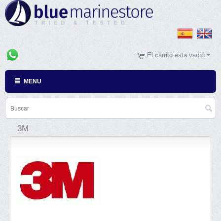
El carrito esta vacío
MENU
3M