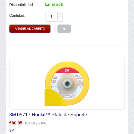
En stock
Disponibilidad:
+
Cantidad:
−
AÑADIR AL CARRITO
3M 05717 Hookit™ Plato de Soporte
€
86.95
€
71.86
sin IVA
3M