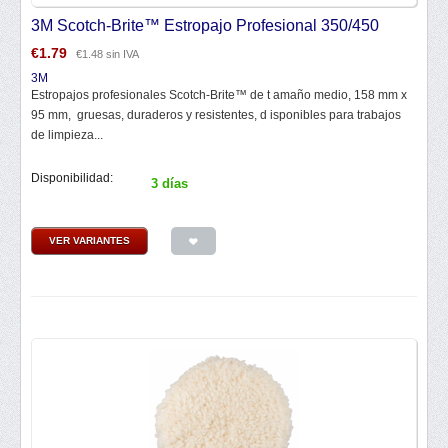
3M Scotch-Brite™ Estropajo Profesional 350/450
€
1.79
€
1.48
sin IVA
3M
Estropajos profesionales Scotch-Brite™ de t amaño medio, 158 mm x
95 mm, gruesas, duraderos y resistentes, d isponibles para trabajos
de limpieza...
Disponibilidad:
3 días
VER VARIANTES