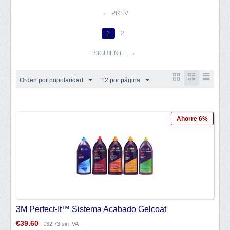
PREV
1
2
SIGUIENTE
Orden por popularidad
12 por página
Ahorre 6%
3M Perfect-It™ Sistema Acabado Gelcoat
€
39.60
€
32.73
sin IVA