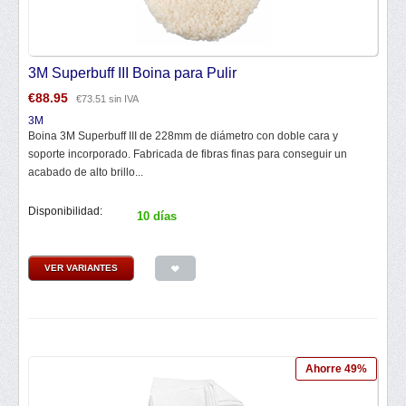
3M Superbuff III Boina para Pulir
€
88.95
€
73.51
sin IVA
3M
Boina 3M Superbuff III de 228mm de diámetro con doble cara y
soporte incorporado. Fabricada de fibras finas para conseguir un
acabado de alto brillo...
Disponibilidad:
10 días
VER VARIANTES
Ahorre 49%