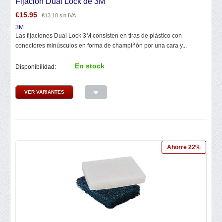
Fijación Dual Lock de 3M
€
15.95
€
13.18
sin IVA
3M
Las fijaciones Dual Lock 3M consisten en tiras de plástico con
conectores minúsculos en forma de champiñón por una cara y...
En stock
Disponibilidad:
VER VARIANTES
Ahorre 22%