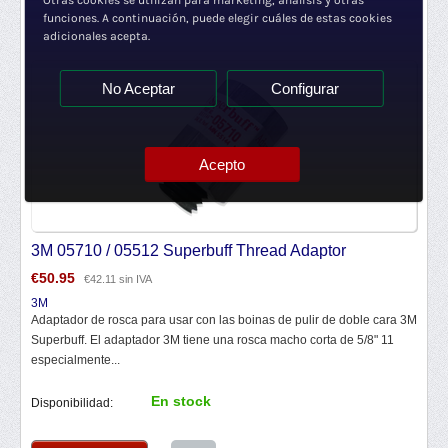
Otras cookies se utilizan para marketing, análisis y otras
funciones. A continuación, puede elegir cuáles de estas cookies
adicionales acepta.
No Aceptar
Configurar
Acepto
3M 05710 / 05512 Superbuff Thread Adaptor
€
50.95
€
42.11
sin IVA
3M
Adaptador de rosca para usar con las boinas de pulir de doble cara 3M
Superbuff. El adaptador 3M tiene una rosca macho corta de 5/8" 11
especialmente...
En stock
Disponibilidad: