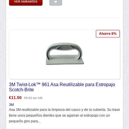
VER VARIANTES
Ahorre 8%
3M Twist-Lok™ 961 Asa Reutilizable para Estropajo
Scotch-Brite
€
11.50
€
9.50
sin IVA
3M
Asa 3M reutilizable para la limpieza del casco y de la cubierta. Su base
tiene unos pequeños dientes que se agarran al estropajo con un
pequeño giro para...