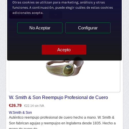
Otras cookies se utilizan para marketing, análisis y otras
funciones. A continuación, puede elegir cuáles de estas cookies
adicionales acepta.
VER VARIANTES
No Aceptar
Configurar
Acepto
W. Smith & Son Reempujo Profesional de Cuero
€
26.79
€
22.14
sin IVA
W.Smith & Son
Auténtico reempujo profesional de cuero hecho a mano. W. Smith &
Son fabrican agujas y reempujos en Inglaterra desde 1835. Hecho a