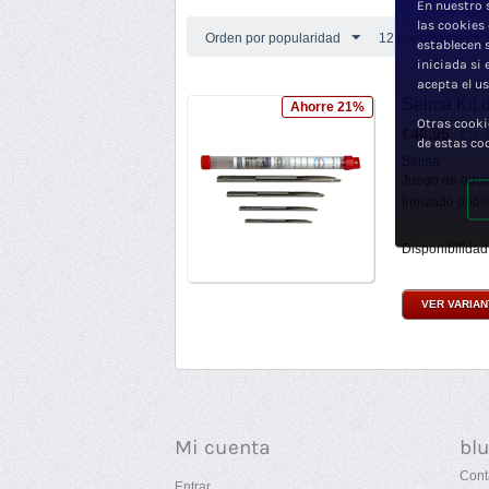
En nuestro 
las cookies
Orden por popularidad
12 por página
establecen 
iniciada si
acepta el u
Selma Kit 
Ahorre 21%
Otras cooki
€
46.95
€
38.
de estas co
Selma
Juego de aguj
trenzado doble 
Disponibilidad
VER VARIA
Mi cuenta
bl
Cont
Entrar