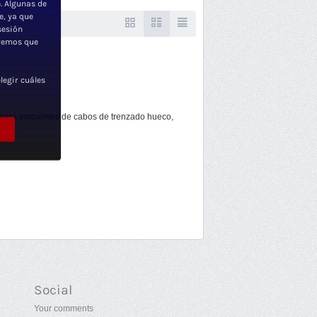
. Algunas de
e, ya que
sesión
iremos que
legir cuáles
 para empalmes de cabos de trenzado hueco,
Social
Your comments