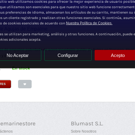
sitio web utilizamos cookies para ofrecer la mejor experiencia de usuario posible
 que utilizamos son esenciales para que nuestro sitio web funcione correctament
sus preferencias de idioma, almacenan los artículos de su carrito, mantienen su 
 es un cliente registrado y realizan otras funciones esenciales. Si continúa, asum
so de cookies esenciales de acuerdo con
Nuestra Política de Cookies.
de Agujas de Empalme
es se utilizan para marketing, análisis y otras funciones. A continuación, puede e
80
sin IVA
okies adicionales acepta.
as de empalme patentado de acero inoxidable pulido de Selma en Noruega. Ideal
No Aceptar
Configurar
Acepto
y de...
En stock
:
NTES
uemarinestore
Blumast S.L.
áctenos
Sobre Nosotros