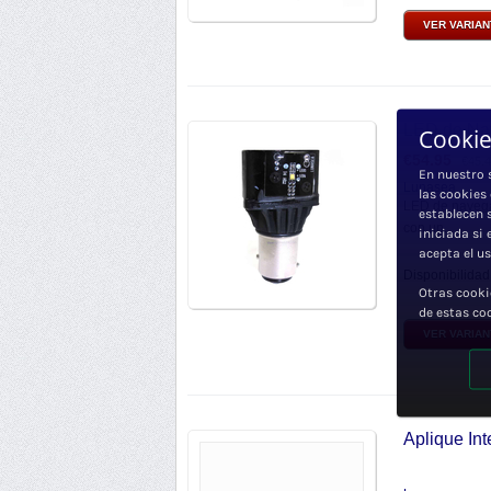
VER VARIA
LED de Na
Cookie
€
54.95
€
45.
En nuestro 
Lunasea
las cookies
LED de navega
establecen 
con un...
iniciada si
acepta el u
Disponibilidad
Otras cooki
de estas co
VER VARIA
Aplique In