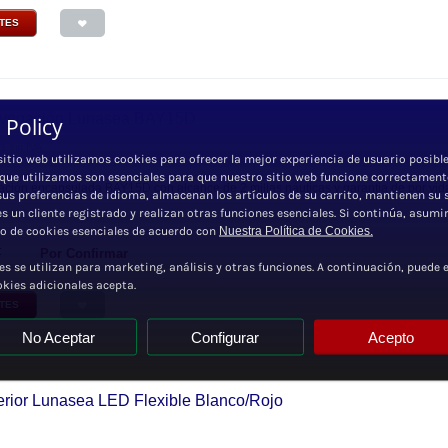
NTES
vegación Lunasea BAY15D
 Policy
41
sin IVA
sitio web utilizamos cookies para ofrecer la mejor experiencia de usuario posible
 que utilizamos son esenciales para que nuestro sitio web funcione correctament
ción encapsulada BAY15D con alcance de 2 millas náuticas y garantia de por vida
sus preferencias de idioma, almacenan los artículos de su carrito, mantienen su 
 es un cliente registrado y realizan otras funciones esenciales. Si continúa, asum
so de cookies esenciales de acuerdo con
Nuestra Política de Cookies.
:
Por Confirmar
es se utilizan para marketing, análisis y otras funciones. A continuación, puede e
okies adicionales acepta.
NTES
No Aceptar
Configurar
Acepto
terior Lunasea LED Flexible Blanco/Rojo