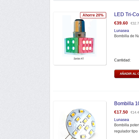
LED Tri-Co
Ahorre 20%
€
39.60
€
32.
Lunasea
Bombilla de Na
Cantidad:
AÑADIR AL 
Bombilla 
€
17.50
€
14.
Lunasea
Bombilla pote
regulador tipo 