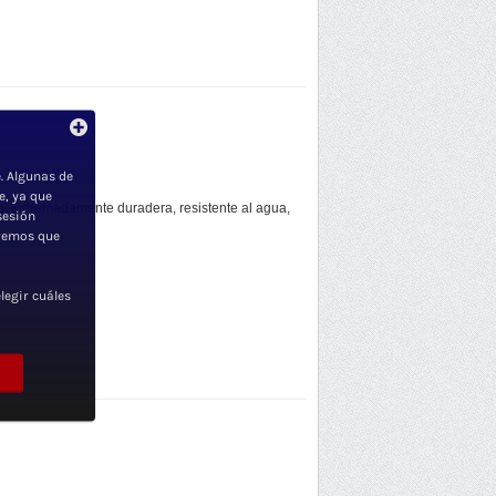
. Algunas de
e, ya que
. Extremadamente duradera, resistente al agua,
sesión
iremos que
legir cuáles