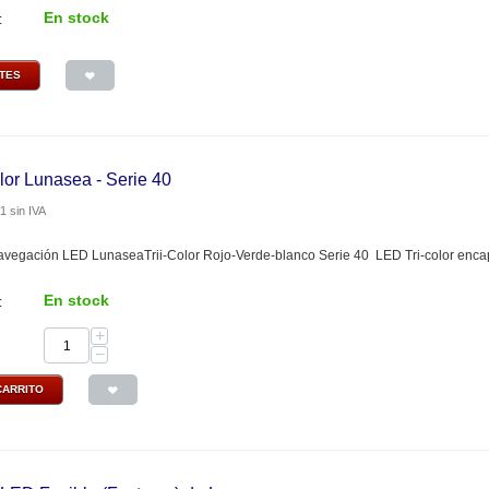
En stock
:
NTES
lor Lunasea - Serie 40
91
sin IVA
vegación LED LunaseaTrii-Color Rojo-Verde-blanco Serie 40 LED Tri-color encaps
En stock
:
+
−
CARRITO