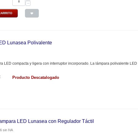
−
CARRITO
ED Lunasea Polivalente
a LED compacta y ligera con interruptor incorporado. La lámpara polivalente LED 
:
Producto Descatalogado
ampara LED Lunasea con Regulador Táctil
76
sin IVA