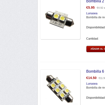
Bombilla 2
€
5.95
€
4.92
s
Lunasea
Bombilla de re
Disponibilidad
Cantidad:
AÑADIR AL 
Bombilla 6
€
14.50
€
11.9
Lunasea
Bombilla de r
Disponibilidad