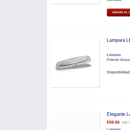
AÑADIR AL 
Lampara L
Lunasea
Potente lámpar
Disponibilidad
Elegante L
€
59.00
€
48.
Lunasea