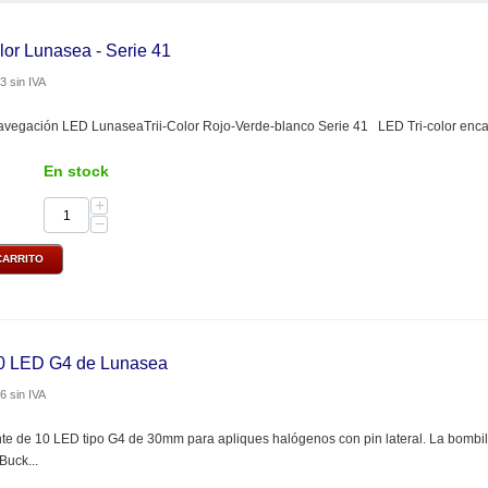
lor Lunasea - Serie 41
73
sin IVA
vegación LED LunaseaTrii-Color Rojo-Verde-blanco Serie 41 LED Tri-color encaps
En stock
+
−
CARRITO
10 LED G4 de Lunasea
46
sin IVA
nte de 10 LED tipo G4 de 30mm para apliques halógenos con pin lateral. La bomb
Buck...