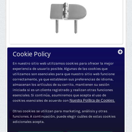
Osculati Bisagra de Perno de Acero Inoxidable AISI
Cookie Policy
316
€
14.50
En nuestro sitio web utilizamos cookies para ofrecer la mejor
€
11.98
sin IVA
experiencia de usuario posible. Algunas de las cookies que
40 mm x 70 mm - 38.883.30,
Osculati
utilizamos son esenciales para que nuestro sitio web funcione
La bisagra con perno de acero inoxidable AISI 316 fundido de
correctamente, ya que establecen sus preferencias de idioma,
precisión de Osculati es una solución de primera calidad para uso
almacenan los artículos de su carrito, mantienen su sesión
marítimo, diseñada para...
iniciada si es un cliente registrado y realizan otras funciones
esenciales. Si continúa, asumiremos que acepta el uso de
En stock
Disponibilidad:
cookies esenciales de acuerdo con
Nuestra Política de Cookies.
Otras cookies se utilizan para marketing, análisis y otras
VER VARIANTES
funciones. A continuación, puede elegir cuáles de estas cookies
adicionales acepta.