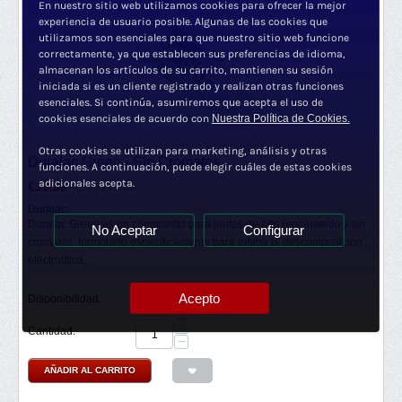
En nuestro sitio web utilizamos cookies para ofrecer la mejor
experiencia de usuario posible. Algunas de las cookies que
utilizamos son esenciales para que nuestro sitio web funcione
correctamente, ya que establecen sus preferencias de idioma,
almacenan los artículos de su carrito, mantienen su sesión
iniciada si es un cliente registrado y realizan otras funciones
esenciales. Si continúa, asumiremos que acepta el uso de
cookies esenciales de acuerdo con
Nuestra Política de Cookies.
Otras cookies se utilizan para marketing, análisis y otras
Duralac Green - Sin Cromatos
funciones. A continuación, puede elegir cuáles de estas cookies
adicionales acepta.
€
39.99
€
33.05
sin IVA
Duralac
Duralac Green es un compuesto para juntas de alto rendimiento y sin
No Aceptar
Configurar
cromatos, formulado específicamente para inhibir la descomposición
electrolítica...
En stock
Acepto
Disponibilidad:
+
Cantidad:
−
AÑADIR AL CARRITO