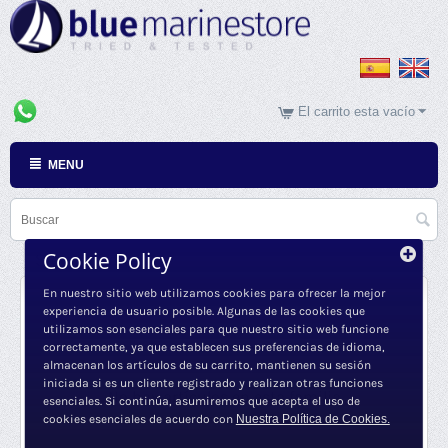
El carrito esta vacío
MENU
Cookie Policy
Sterling Power
En nuestro sitio web utilizamos cookies para ofrecer la mejor
experiencia de usuario posible. Algunas de las cookies que
utilizamos son esenciales para que nuestro sitio web funcione
correctamente, ya que establecen sus preferencias de idioma,
almacenan los artículos de su carrito, mantienen su sesión
iniciada si es un cliente registrado y realizan otras funciones
No hay artículos en esta familia
esenciales. Si continúa, asumiremos que acepta el uso de
cookies esenciales de acuerdo con
Nuestra Política de Cookies.