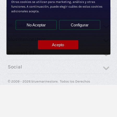
Otras cookies se utilizan para marketing, análisis y otras
funciones. A continuación, puede elegir cuáles de estas cookies
adicionales acepta.
Mi cuenta
No Aceptar
Configurar
bluemarinestore
Acepto
Blumast S.L.
Social
© 2009 - 2026 bluemarinestore. Todos los Derechos