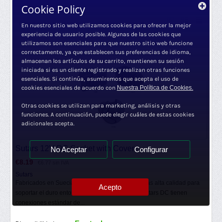
Cookie Policy
Orden por popularidad
12 por página
En nuestro sitio web utilizamos cookies para ofrecer la mejor
experiencia de usuario posible. Algunas de las cookies que
utilizamos son esenciales para que nuestro sitio web funcione
correctamente, ya que establecen sus preferencias de idioma,
almacenan los artículos de su carrito, mantienen su sesión
iniciada si es un cliente registrado y realizan otras funciones
esenciales. Si continúa, asumiremos que acepta el uso de
cookies esenciales de acuerdo con
Nuestra Política de Cookies.
Otras cookies se utilizan para marketing, análisis y otras
funciones. A continuación, puede elegir cuáles de estas cookies
adicionales acepta.
Sutars 12V DC Socket with Cover
No Aceptar
Configurar
€
8.19
€
6.77
sin IVA
Sutars
Fabricados en Suecia, con componentes de la más alta calidad para
Acepto
soportar el duro entorno marino. Los enchufes Sutars DC tienen
conexiones estándar de...