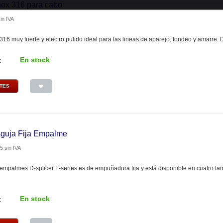
nox 316 para cabo
in IVA
316 muy fuerte y electro pulido ideal para las lineas de aparejo, fondeo y amarre
En stock
:
NTES
Aguja Fija Empalme
85
sin IVA
empalmes D-splicer F-series es de empuñadura fija y está disponible en cuatro t
En stock
: