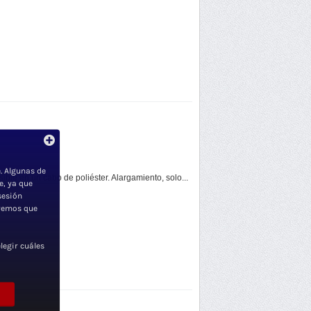
. Algunas de
ible en un cabo de poliéster. Alargamiento, solo...
e, ya que
sesión
iremos que
legir cuáles