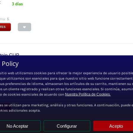
:
3 días
ima:
5
.
NTES
stein CUP
 Policy
in IVA
sitio web utilizamos cookies para ofrecer la mejor experiencia de usuario posible
saca el máximo partido posible de fibras tradicionales - e l mínimo alargamiento pos
 que utilizamos son esenciales para que nuestro sitio web funcione correctament
sus preferencias de idioma, almacenan los artículos de su carrito, mantienen su 
 es un cliente registrado y realizan otras funciones esenciales. Si continúa, asum
:
3 días
so de cookies esenciales de acuerdo con
Nuestra Política de Cookies.
es se utilizan para marketing, análisis y otras funciones. A continuación, puede e
NTES
okies adicionales acepta.
No Aceptar
Configurar
Acepto