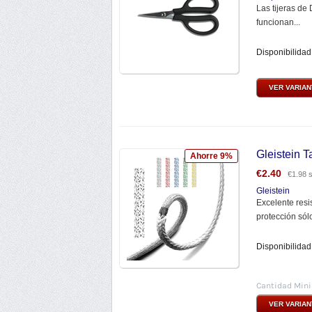
Las tijeras de
funcionan...
Disponibilidad
VER VARIA
Gleistein
Ahorre 9%
€
2.40
€
1.98
s
Gleistein
Excelente resi
protección sólo
Disponibilidad
Cantidad Min
VER VARIA