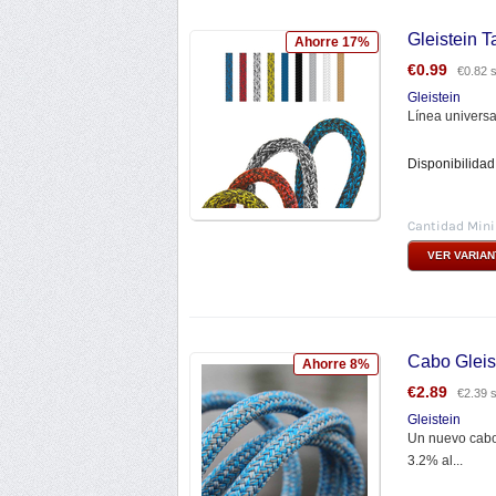
Gleistein 
Ahorre 17%
€
0.99
€
0.82
s
Gleistein
Línea universa
Disponibilidad
Cantidad Min
VER VARIA
Cabo Gleis
Ahorre 8%
€
2.89
€
2.39
s
Gleistein
Un nuevo cabo 
3.2% al...