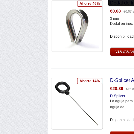
Dedal de I
Ahorre 46%
€
0.08
€
0.07
s
3 mm
Dedal en inox 
Disponibilidad
VER VARIA
D-Splicer 
Ahorre 14%
€
20.39
€
16.
D-Splicer
La aguja para 
aguja de...
Disponibilidad