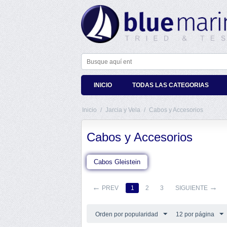
INICIO
TODAS LAS CATEGORIAS
Inicio
/
Jarcia y Vela
/
Cabos y Accesorios
Cabos y Accesorios
Cabos Gleistein
PREV
1
2
3
SIGUIENTE
Orden por popularidad
12 por página