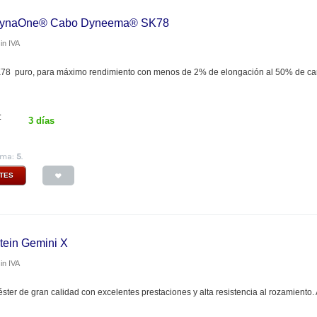
 DynaOne® Cabo Dyneema® SK78
in IVA
 puro, para máximo rendimiento con menos de 2% de elongación al 50% de carga 
:
3 días
ima:
5
.
NTES
tein Gemini X
in IVA
éster de gran calidad con excelentes prestaciones y alta resistencia al rozamiento.