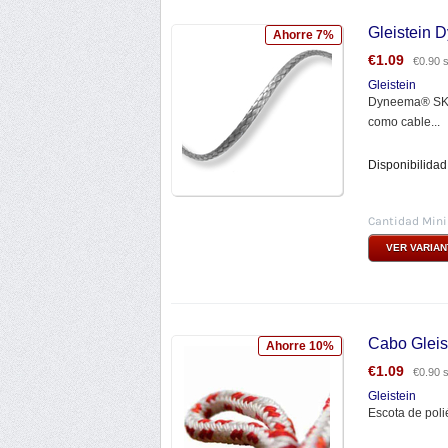
Gleistein
Ahorre 7%
€
1.09
€
0.90
s
Gleistein
Dyneema® SK78
como cable...
Disponibilidad
Cantidad Min
VER VARIA
Cabo Gleis
Ahorre 10%
€
1.09
€
0.90
s
Gleistein
Escota de poli