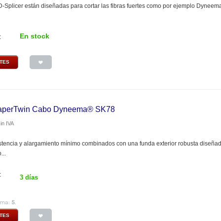
 D-Splicer están diseñadas para cortar las fibras fuertes como por ejemplo Dyneema
En stock
:
NTES
 TaperTwin Cabo Dyneema® SK78
in IVA
stencia y alargamiento mínimo combinados con una funda exterior robusta diseñada
...
:
3 días
ima:
5
.
NTES