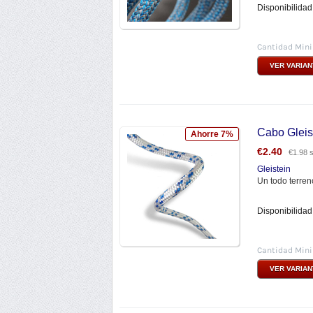
Disponibilidad
Cantidad Min
VER VARIA
Cabo Glei
Ahorre 7%
€
2.40
€
1.98
s
Gleistein
Un todo terren
Disponibilidad
Cantidad Min
VER VARIA