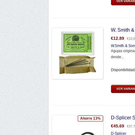
VER VARIA
W. Smith &
€
12.89
€
10.
W.Smith & Son
Agujas origina
desde...
Disponibilidad
VER VARIA
D-Splicer 
Ahorre 13%
€
45.69
€
37.
D-Splicer