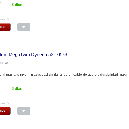
:
3 días
ima:
5
.
NTES
stein MegaTwin Dyneema® SK78
in IVA
o al más alto nivel - Elasticidad similar al de un cable de acero y durabilidad máxi
:
3 días
ima:
5
.
NTES