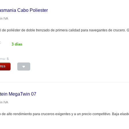
Tasmania Cabo Poliester
in IVA
l de poliéster de doble trenzado de primera calidad para navegantes de crucero. Gle
:
3 días
ima:
5
.
NTES
tein MegaTwin 07
in IVA
de alto rendimiento para cruceros exigentes y a un precio competitivo. Baja elasti