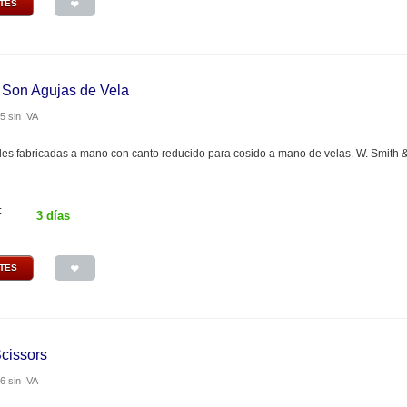
NTES
 Son Agujas de Vela
65
sin IVA
les fabricadas a mano con canto reducido para cosido a mano de velas. W. Smith &
:
3 días
NTES
Scissors
76
sin IVA