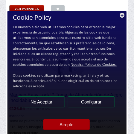
VER VARIANTES
Cookie Policy
En nuestro sitio web utilizamos cookies para ofrecer la mejor
experiencia de usuario posible. Algunas de las cookies que
utilizamos son esenciales para que nuestro sitio web funcione
correctamente, ya que establecen sus preferencias de idioma,
almacenan los artículos de su carrito, mantienen su sesión
iniciada si es un cliente registrado y realizan otras funciones
esenciales. Si continúa, asumiremos que acepta el uso de
cookies esenciales de acuerdo con
Nuestra Política de Cookies.
Otras cookies se utilizan para marketing, análisis y otras
funciones. A continuación, puede elegir cuáles de estas cookies
adicionales acepta.
Marinco Easy Lock™ Toma de Alimentación de Acero
Inoxidable
No Aceptar
Configurar
€
136.95
€
113.18
sin IVA
marineco
Toma de puerto fabricado de acero inoxidable fundido grado marino
Acepto
316. Tapa y bisagra robusta para mayor resistencia y durabilidad
incluso en el duro...