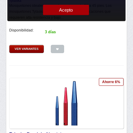
Tylaska
Mosquetones ideales para embarcaciones de 30 a 45 pies. Los
Acepto
mosquetones Tylaska T12 son perfectos para aplicaciones que
requieren alta resistencia y bajo...
Disponibilidad:
3 días
VER VARIANTES
Ahorre 6%