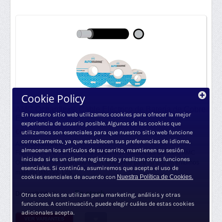
Cookie Policy
AMC Oceanflex® Cable Eléctrico de Batería de Cobre
En nuestro sitio web utilizamos cookies para ofrecer la mejor
Estañado
experiencia de usuario posible. Algunas de las cookies que
€
6.29
utilizamos son esenciales para que nuestro sitio web funcione
€
5.20
sin IVA
correctamente, ya que establecen sus preferencias de idioma,
AMC Oceanflex®
almacenan los artículos de su carrito, mantienen su sesión
Fabricado en el Reino Unido según las normas más estrictas, AMC
iniciada si es un cliente registrado y realizan otras funciones
Oceanflex® está diseñado específicamente para su uso en entornos
esenciales. Si continúa, asumiremos que acepta el uso de
marinos difíciles. Los...
cookies esenciales de acuerdo con
Nuestra Política de Cookies.
En stock
Disponibilidad:
Otras cookies se utilizan para marketing, análisis y otras
funciones. A continuación, puede elegir cuáles de estas cookies
adicionales acepta.
VER VARIANTES