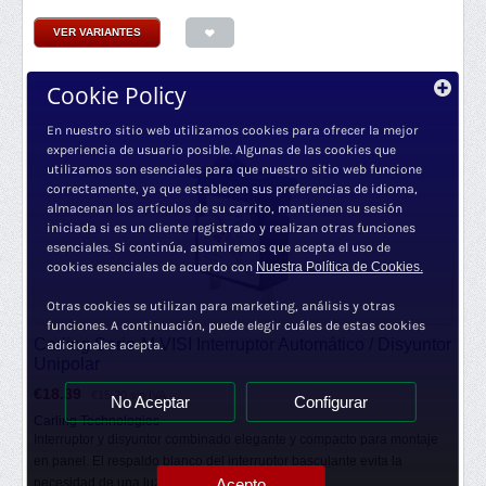
VER VARIANTES
Cookie Policy
En nuestro sitio web utilizamos cookies para ofrecer la mejor
experiencia de usuario posible. Algunas de las cookies que
utilizamos son esenciales para que nuestro sitio web funcione
correctamente, ya que establecen sus preferencias de idioma,
almacenan los artículos de su carrito, mantienen su sesión
iniciada si es un cliente registrado y realizan otras funciones
esenciales. Si continúa, asumiremos que acepta el uso de
cookies esenciales de acuerdo con
Nuestra Política de Cookies.
Otras cookies se utilizan para marketing, análisis y otras
funciones. A continuación, puede elegir cuáles de estas cookies
Carling Serie-M VISI Interruptor Automático / Disyuntor
adicionales acepta.
Unipolar
€
18.39
€
15.20
sin IVA
No Aceptar
Configurar
Carling Technologies
Interruptor y disyuntor combinado elegante y compacto para montaje
en panel. El respaldo blanco del interruptor basculante evita la
Acepto
necesidad de una luz de...