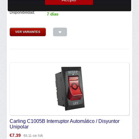
Disponibilidad:
7 días
VER VARIANTES
Carling C1005B Interruptor Automático / Disyuntor
Unipolar
€
7.39
€
6.11
sin IVA