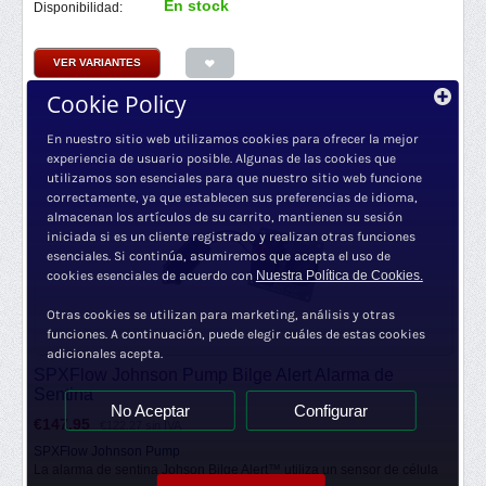
En stock
Disponibilidad:
VER VARIANTES
Cookie Policy
En nuestro sitio web utilizamos cookies para ofrecer la mejor
experiencia de usuario posible. Algunas de las cookies que
utilizamos son esenciales para que nuestro sitio web funcione
correctamente, ya que establecen sus preferencias de idioma,
almacenan los artículos de su carrito, mantienen su sesión
iniciada si es un cliente registrado y realizan otras funciones
esenciales. Si continúa, asumiremos que acepta el uso de
cookies esenciales de acuerdo con
Nuestra Política de Cookies.
Otras cookies se utilizan para marketing, análisis y otras
funciones. A continuación, puede elegir cuáles de estas cookies
adicionales acepta.
SPXFlow Johnson Pump Bilge Alert Alarma de
Sentina
No Aceptar
Configurar
€
147.95
€
122.27
sin IVA
SPXFlow Johnson Pump
La alarma de sentina Johson Bilge Alert™ utiliza un sensor de célula