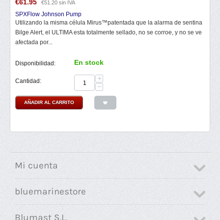
€
61.95
€
51.20
sin IVA
SPXFlow Johnson Pump
Utilizando la misma célula Mirus™patentada que la alarma de sentina
Bilge Alert, el ULTIMA esta totalmente sellado, no se corroe, y no se ve
afectada por...
En stock
Disponibilidad:
+
Cantidad:
−
AÑADIR AL CARRITO
Mi cuenta
bluemarinestore
Blumast S.L.