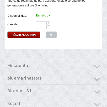
Tuerca de recambio de para asegurar el plato corona de los
generadores eólicos Silentwind.
En stock
Disponibilidad:
+
Cantidad:
−
AÑADIR AL CARRITO
Mi cuenta
bluemarinestore
Blumast S.L.
Social