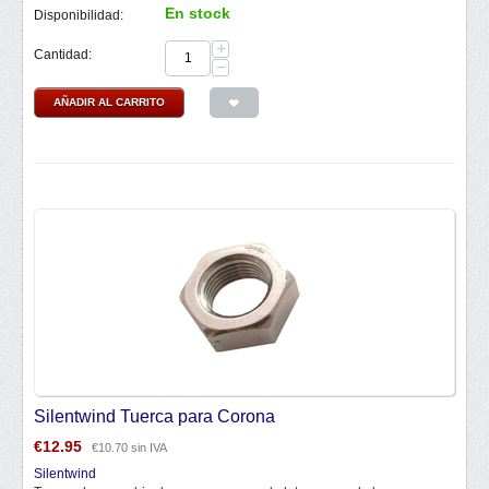
En stock
Disponibilidad:
+
Cantidad:
−
AÑADIR AL CARRITO
Silentwind Tuerca para Corona
€
12.95
€
10.70
sin IVA
Silentwind