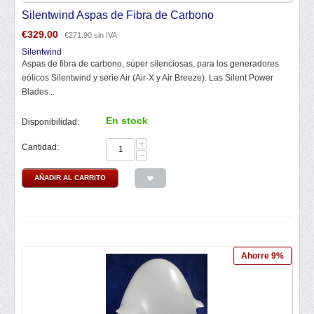
Silentwind Aspas de Fibra de Carbono
€
329.00
€
271.90
sin IVA
Silentwind
Aspas de fibra de carbono, súper silenciosas, para los generadores
eólicos Silentwind y serie Air (Air-X y Air Breeze). Las Silent Power
Blades...
En stock
Disponibilidad:
+
Cantidad:
−
AÑADIR AL CARRITO
Ahorre 9%