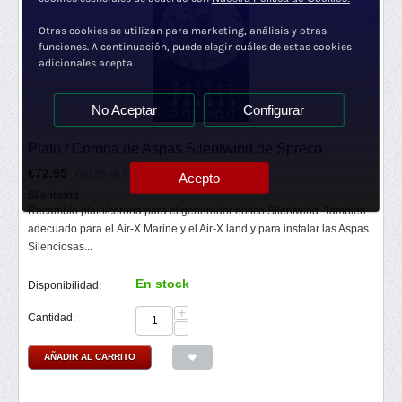
Otras cookies se utilizan para marketing, análisis y otras
funciones. A continuación, puede elegir cuáles de estas cookies
adicionales acepta.
No Aceptar
Configurar
Plato / Corona de Aspas Silentwind de Spreco
€
72.95
€
60.29
sin IVA
Acepto
Silentwind
Recambio plato/corona para el generador eólico Silentwind. También
adecuado para el Air-X Marine y el Air-X land y para instalar las Aspas
Silenciosas...
En stock
Disponibilidad:
+
Cantidad:
−
AÑADIR AL CARRITO