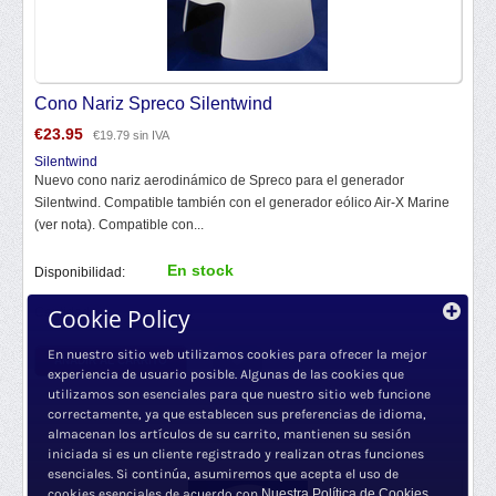
Cono Nariz Spreco Silentwind
€
23.95
€
19.79
sin IVA
Silentwind
Nuevo cono nariz aerodinámico de Spreco para el generador
Silentwind. Compatible también con el generador eólico Air-X Marine
(ver nota). Compatible con...
En stock
Disponibilidad:
+
Cookie Policy
Cantidad:
−
En nuestro sitio web utilizamos cookies para ofrecer la mejor
AÑADIR AL CARRITO
experiencia de usuario posible. Algunas de las cookies que
utilizamos son esenciales para que nuestro sitio web funcione
correctamente, ya que establecen sus preferencias de idioma,
almacenan los artículos de su carrito, mantienen su sesión
iniciada si es un cliente registrado y realizan otras funciones
esenciales. Si continúa, asumiremos que acepta el uso de
cookies esenciales de acuerdo con
Nuestra Política de Cookies.