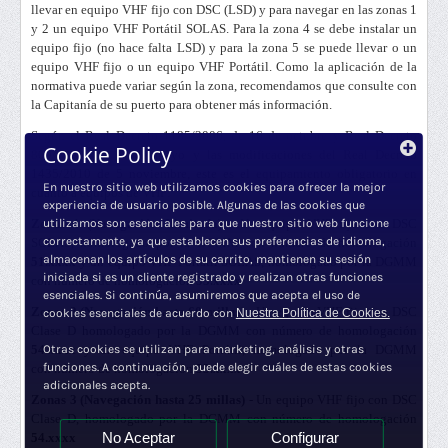
llevar en equipo VHF fijo con DSC (LSD) y para navegar en las zonas 1
y 2 un equipo VHF Portátil SOLAS. Para la zona 4 se debe instalar un
equipo fijo (no hace falta LSD) y para la zona 5 se puede llevar o un
equipo VHF fijo o un equipo VHF Portátil. Como la aplicación de la
normativa puede variar según la zona, recomendamos que consulte con
la Capitanía de su puerto para obtener más información.
Según el Real Decreto 1185/2006, de 16 de octubre y Real Decreto
Cookie Policy
809/1999, de 14 de
mayo y las modificaciones del Real Decreto
1435/2010 de 5 noviembre, este es el
equipamiento obligatorio en
En nuestro sitio web utilizamos cookies para ofrecer la mejor
cuanto a equipos de VHF:
experiencia de usuario posible. Algunas de las cookies que
utilizamos son esenciales para que nuestro sitio web funcione
Zonas 1 (Navegación Ilimitada)
- Un equipo VHF fijo con DSC
correctamente, ya que establecen sus preferencias de idioma,
SOLAS, homologado por la DGMM con número de homologación
almacenan los artículos de su carrito, mantienen su sesión
51.xxxx
y un equipo VHF Portátil SOLAS, homologado por la DGMM
iniciada si es un cliente registrado y realizan otras funciones
con número de homologación
53.xxxx
esenciales. Si continúa, asumiremos que acepta el uso de
Zonas 2 (Navegación hasta 60 millas)
- Un equipo VHF fijo con DSC
cookies esenciales de acuerdo con
Nuestra Política de Cookies.
Clase D homologado por la DGMM con número de homologación
Otras cookies se utilizan para marketing, análisis y otras
54.xxxx
y un equipo VHF Portátil, homologado por la DGMM
funciones. A continuación, puede elegir cuáles de estas cookies
con número de homologación
53.xxxx
adicionales acepta.
Zonas 3 (
Navegación hasta 25 millas)
- Un equipo VHF fijo con DSC
Clase D, homologado por la DGMM con número de homologación
No Aceptar
Configurar
54.xxxx