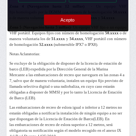
Zona 4 (
Navegación hasta 12 millas)
- Un equipo VHF
fijo homologado por la DGMM con número de homologación
50.xxxx
o de manera voluntaria los de homologación
51.xxxx
y
54.xxxx
Acepto
Zona 5
(
Navegación hasta 5 millas)
- Un equipo VHF fijo o un equipo
VHF portátil. Equipos fijos con número de homologación
50.xxxx
o de
manera voluntaria los de
51.xxxx
y
54.xxxx
, VHF portátil con número
de homologación
52.xxxx
(submersible IPX7 o IPX8).
Notas Aclaratorias:
Se excluye de la obligación de disponer de la licencia de estación de
barco (LEB) expedida por la Dirección General de la Marina
Mercante a las embarcaciones de recreo que naveguen en las zonas 4 a
7, salvo que de manera voluntaria, instalen un equipo fijo provisto de
llamada selectiva digital o una radiobaliza, en cuyo caso estarán
obligadas a disponer de MMSI y por lo tanto la Licencia de Estación
de Barco (LEB).
Las embarcaciones de recreo de eslora igual o inferior a 12 metros no
estarán obligadas a notificar la instalación de ningún equipo a no ser
que dispongan de la Licencia de Estación de Barco(LEB). En
las embarcaciones de recreo de eslora superior a 12 metros, será
obligatoria su notificación según el modelo recogido en el anexo IX