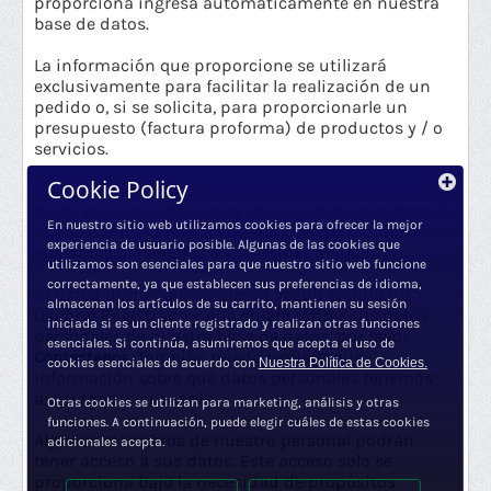
proporciona ingresa automáticamente en nuestra
base de datos.
La información que proporcione se utilizará
exclusivamente para facilitar la realización de un
pedido o, si se solicita, para proporcionarle un
presupuesto (factura proforma) de productos y / o
servicios.
Cookie Policy
Como Usuario Registrado podrá acceder a su
historial de pedidos, imprimir sus factura o Nota de
En nuestro sitio web utilizamos cookies para ofrecer la mejor
Abono, también podrá acceder, ver y/o modificar
experiencia de usuario posible. Algunas de las cookies que
sus datos personales en cualquier momento.
utilizamos son esenciales para que nuestro sitio web funcione
correctamente, ya que establecen sus preferencias de idioma,
Si usted decide que no desea seguir siendo un
almacenan los artículos de su carrito, mantienen su sesión
Usuario Registrado y que quiere retirar sus datos
iniciada si es un cliente registrado y realizan otras funciones
personales de nuestra base de datos, por favor
esenciales. Si continúa, asumiremos que acepta el uso de
También puede requerir que
Contactenos.
cookies esenciales de acuerdo con
Nuestra Política de Cookies.
información sobre que datos personales tenemos
asociados a su cuenta.
Otras cookies se utilizan para marketing, análisis y otras
funciones. A continuación, puede elegir cuáles de estas cookies
Algunos miembros de nuestro personal podrán
adicionales acepta.
tener acceso a sus datos. Este acceso solo se
proporciona bajo la necesidad de propósitos