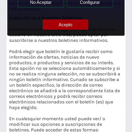
No Aceptar
Configurar
administrativos o para facilitarle un presupuesto si
nos lo solicita.
Subscribirse a Nuestros Boletines
Acepto
Durante el proceso de pago o al registrarse como
usuario en nuestro sitio web, puede optar por
suscribirse a nuestros boletines informativos.
Podrá elegir que boletín le gustaría recibir como
información de ofertas, noticias de nuevo
productos, o productos y servicios de su interés.
Esta opción no se selecciona automáticamente y si
no se realiza ninguna selección, no se subscribirá a
ningún boletín informativo. Cunado se subscribe a
un boletín especifico, la dirección de correo
electrónico se añadirá a la correspondiente lista de
correos electrónicos y podrá recibir correos
electrónicos relacionados con el boletín (es) que
haya elegido.
En cualesquier momento usted puede ver/ o
modificar sus opciones a suscripciones de
boletines. Puede acceder de estas formas: