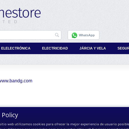
WhatsApp
ELELECTRÓNICA
ELECTRICIDAD
JÁRCIA Y VELA
SEGU
//www.bandg.com
 Policy
sitio web utilizamos cookies para ofrecer la mejor experiencia de usuario posible
L-500 Splitter de Antena