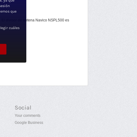
e, ya que
sesión
iremos que
. El divisor de antena Navico NSPL500 es
legir cuáles
Social
Your comments
Google Business