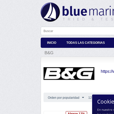
INICIO
TODAS LAS CATEGORIAS
B&G
https:
Orden por popularidad
12 por página
Cookie
En nuestro 
Navico NSP
Ahorre 12%