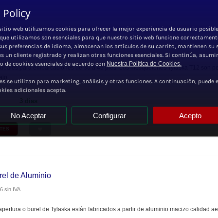
 Policy
sitio web utilizamos cookies para ofrecer la mejor experiencia de usuario posible
osqueton T12
 que utilizamos son esenciales para que nuestro sitio web funcione correctament
sus preferencias de idioma, almacenan los artículos de su carrito, mantienen su 
1.90
sin IVA
 es un cliente registrado y realizan otras funciones esenciales. Si continúa, asum
so de cookies esenciales de acuerdo con
Nuestra Política de Cookies.
deales para embarcaciones de 30 a 45 pies. Los mosquetones Tylaska T12 son perf
jo...
es se utilizan para marketing, análisis y otras funciones. A continuación, puede e
okies adicionales acepta.
:
3 días
No Aceptar
Configurar
Acepto
NTES
rel de Aluminio
26
sin IVA
apertura o burel de Tylaska están fabricados a partir de aluminio macizo calidad 