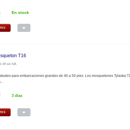
En stock
:
NTES
osqueton T16
1.49
sin IVA
deales para embarcaciones grandes de 40 a 50 pies. Los mosquetones Tylaska T16
...
:
3 días
NTES