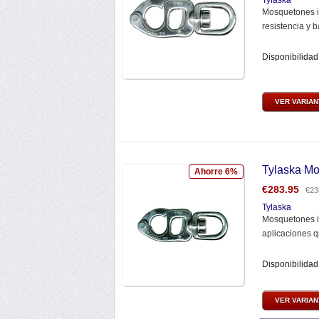
Tylaska
Mosquetones i
resistencia y ba
Disponibilidad
VER VARIA
Tylaska M
Ahorre 6%
€
283.95
€
23
Tylaska
Mosquetones i
aplicaciones q
Disponibilidad
VER VARIA