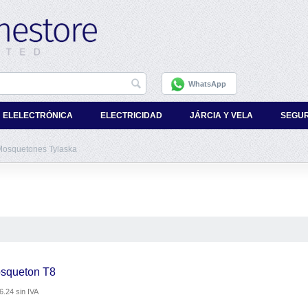
WhatsApp
ELELECTRÓNICA
ELECTRICIDAD
JÁRCIA Y VELA
SEGU
Mosquetones Tylaska
osqueton T8
6.24
sin IVA