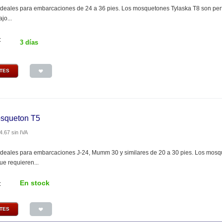
deales para embarcaciones de 24 a 36 pies. Los mosquetones Tylaska T8 son perfe
jo...
:
3 días
NTES
osqueton T5
4.67
sin IVA
deales para embarcaciones J-24, Mumm 30 y similares de 20 a 30 pies. Los mosqu
ue requieren...
En stock
:
NTES