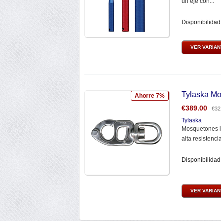
un eje con...
Disponibilidad
VER VARIA
Tylaska M
Ahorre 7%
€
389.00
€
32
Tylaska
Mosquetones i
alta resistencia
Disponibilidad
VER VARIA