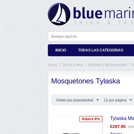
INICIO
TODAS LAS CATEGORIAS
Inicio
/
Jarcia y Vela
/
Grilletes y Mosquetones
/
Mosquetones Tylaska
Orden por popularidad
12 por página
Tylaska M
Ahorre 6%
€
297.95
€
24