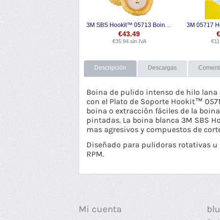
3M SBS Hookit™ 05713 Boina de Pulido de Una Cara - Amarillo
€
43.49
€
35.94
sin IVA
€
11
Descripción
Descargas
Coment
Boina de pulido intenso de hilo lana
con el Plato de Soporte Hookit™ 057
boina o extracción fáciles de la boin
pintadas. La boina blanca 3M SBS Hoo
mas agresivos y
compuestos de corte
Diseñado para pulidoras rotativas 
RPM.
Mi cuenta
bl