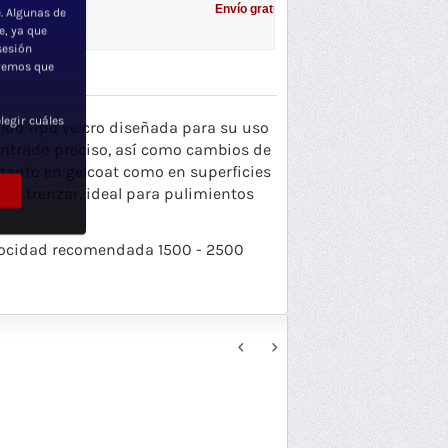
Envío gratuito según localidad.
. Algunas de
e, ya que
sesión
iremos que
legir cuáles
ldo tipo velcro diseñada para su uso
entrado preciso, así como cambios de
tanto en gelcoat como en superficies
sin trenzar, ideal para pulimientos
elocidad recomendada 1500 - 2500