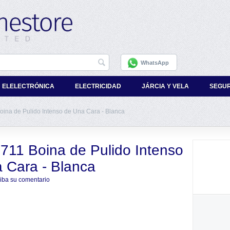
WhatsApp
ELELECTRÓNICA
ELECTRICIDAD
JÁRCIA Y VELA
SEGU
ina de Pulido Intenso de Una Cara - Blanca
11 Boina de Pulido Intenso
 Cara - Blanca
iba su comentario