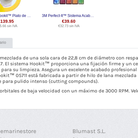
3M 05717 Hookit™ Plato de Soporte
3M Perfect-It™ Sistema Acabado Gelcoat
€
139.95
€
39.60
5.66
sin IVA
€
32.73
sin IVA
ario
 mezclada de una sola cara de 22,8 cm de diámetro con respa
17.
El sistema Hookit™ proporciona una fijación firme y un c
a para su limpieza.
Asegura un excelente acabado profesional 
kit™ 05711 está fabricada a partir de hilo de lana mezclada 
 para pulido intenso (cutting compounds).
u orbitales de baja velocidad con un máximo de 3000 RPM. V
uemarinestore
Blumast S.L.