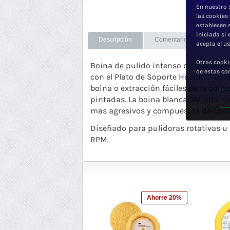
En nuestro 
las cookies
establecen 
iniciada si
Descripción
Comentarios
acepta el u
Otras cooki
Boina de pulido intenso de hilo lana
de estas co
con el Plato de Soporte Hookit™ 057
boina o extracción fáciles de la boin
pintadas. La boina blanca 3M SBS Hoo
mas agresivos y
compuestos de corte
Diseñado para pulidoras rotativas 
RPM.
Ahorre 20%