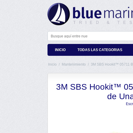
INICIO
TODAS LAS CATEGORIAS
Inicio
/
Mantenimiento
/
3M SBS Hookit™ 05711 Bo
3M SBS Hookit™ 057
de Una
Escr