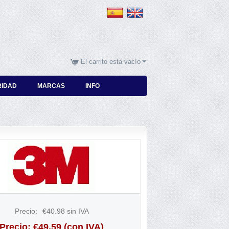
El carrito esta vacío
RIDAD
MARCAS
INFO
Precio:
€
40.98
sin IVA
Precio:
€
49.59
(con IVA)