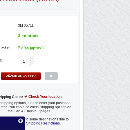
3M 05711
3 en stock
7 días (aprox.)
a más?
+
d:
−
AÑADIR AL CARRITO
Check Your location
hipping Costs:
shipping options, please enter your postcode
ress. You can also check shipping options on
the Cart & Checkout pages.
 unable to ship to some destinations due to
eight/volume or
Shipping Restrictions.