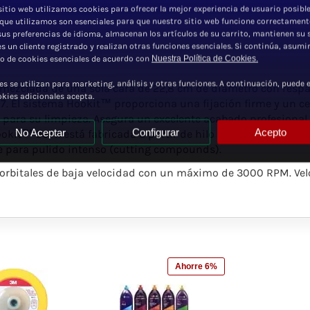
sitio web utilizamos cookies para ofrecer la mejor experiencia de usuario posible
 que utilizamos son esenciales para que nuestro sitio web funcione correctament
sus preferencias de idioma, almacenan los artículos de su carrito, mantienen su 
 es un cliente registrado y realizan otras funciones esenciales. Si continúa, asum
so de cookies esenciales de acuerdo con
Nuestra Política de Cookies.
es se utilizan para marketing, análisis y otras funciones. A continuación, puede e
 mezclada de una sola cara de 22,8 cm de diámetro con respa
okies adicionales acepta.
17.
El sistema Hookit™ proporciona una fijación firme y un c
a para su limpieza.
Asegura un excelente acabado profesional 
No Aceptar
Configurar
Acepto
kit™ 05711 está fabricada a partir de hilo de lana mezclada 
 para pulido intenso (cutting compounds).
u orbitales de baja velocidad con un máximo de 3000 RPM. V
Ahorre 6%