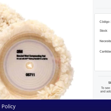
Código :
Stock:
Necesit
Cantida
S
To see 
and add
We are
 Policy
w