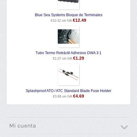
Blue Sea Systems Bloque de Terminales
€
12.49
€
10.32
sin IVA
Tubo Termo Retráctil Adhesivo DWA 3:1
€
1.29
€
1.07
sin IVA
Splashproof ATO / ATC Standard Blade Fuse Holder
€
4.69
€
3.88
sin IVA
Mi cuenta