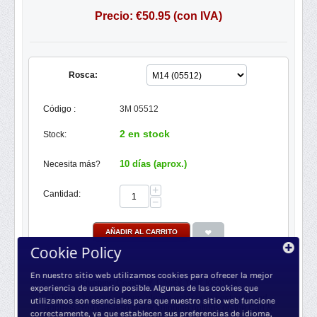
Precio:
€
50.95
(con IVA)
Rosca:
Código :
3M 05512
2 en stock
Stock:
10 días (aprox.)
Necesita más?
+
Cantidad:
−
AÑADIR AL CARRITO
Cookie Policy
En nuestro sitio web utilizamos cookies para ofrecer la mejor
Check Your location
Shipping Costs:
experiencia de usuario posible. Algunas de las cookies que
To see shipping options, please enter your postcode and
utilizamos son esenciales para que nuestro sitio web funcione
address. You can also check shipping options on the Cart &
correctamente, ya que establecen sus preferencias de idioma,