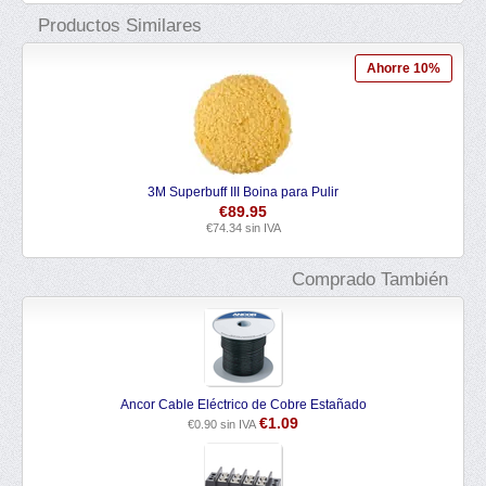
Productos Similares
Ahorre 10%
3M Superbuff III Boina para Pulir
€
89.95
€
74.34
sin IVA
Comprado También
Ancor Cable Eléctrico de Cobre Estañado
€
1.09
€
0.90
sin IVA