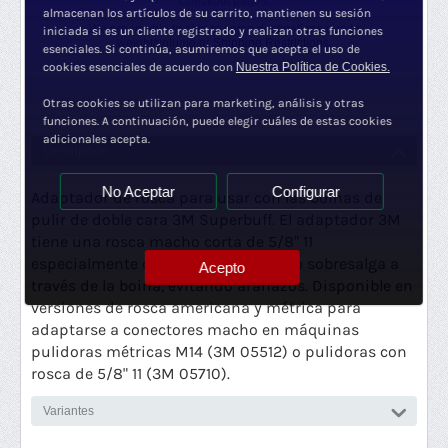
Checkout pages.
almacenan los artículos de su carrito, mantienen su sesión
We are unable to ship to some destinations due to
iniciada si es un cliente registrado y realizan otras funciones
weight/volume or
Shipping Restrictions.
esenciales. Si continúa, asumiremos que acepta el uso de
cookies esenciales de acuerdo con
Nuestra Política de Cookies.
Otras cookies se utilizan para marketing, análisis y otras
funciones. A continuación, puede elegir cuáles de estas cookies
adicionales acepta.
Descripción
No Aceptar
Configurar
Adaptador de rosca para usar con las boinas de
pulir de doble cara 3M Superbuff. El adaptador 3M
tiene una rosca macho corta de 5/8" 11
especialmente diseñada para que no sobresalga a
Acepto
través de la boina, evitando arañazos. Disponible en
versiones de rosca americana y métrica para
adaptarse a conectores macho en máquinas
pulidoras métricas M14 (3M 05512) o pulidoras con
rosca de 5/8" 11 (3M 05710).
Variantes