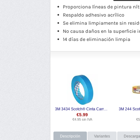
Proporciona líneas de pintura ní
Respaldo adhesivo acrílico
Se elimina limpiamente sin resi
No causa daños en la superficie i
14 días de eliminación limpia
3M 3434 Scotch® Cinta Carroceria Altas Prestaciones
€
5.99
€
4.95
sin IVA
€
5
Descripción
Variantes
Descarg