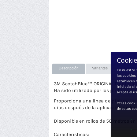
Cookie
Descripción
Variantes
Comentar
En nuestro 
las cookies
establecen 
3M ScotchBlue™ ORIGINAL Painter's Ta
iniciada si
Ha sido utilizado por los pintores p
acepta el u
Proporciona una línea de pintura fin
Otras cooki
días después de la aplicación, incluso
de estas co
Disponible en rollos de 50 metros 
Características: