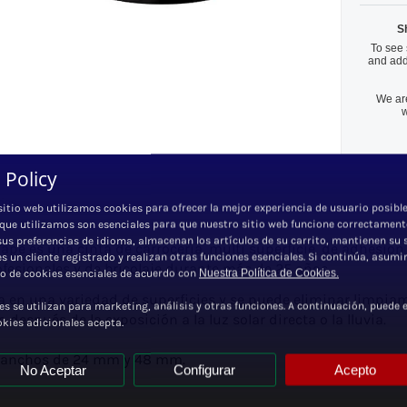
S
To see 
and add
We are
w
 Policy
ios
sitio web utilizamos cookies para ofrecer la mejor experiencia de usuario posible
 que utilizamos son esenciales para que nuestro sitio web funcione correctament
sus preferencias de idioma, almacenan los artículos de su carrito, mantienen su 
pe es una cinta de carrocería, multi superficie, de adhesion 
 es un cliente registrado y realizan otras funciones esenciales. Si continúa, asum
rofesionales y de bricolaje durante más de 25 años.
so de cookies esenciales de acuerdo con
Nuestra Política de Cookies.
a en una variedad de superficies y se puede eliminar limpiam
es se utilizan para marketing, análisis y otras funciones. A continuación, puede e
 después de la exposición a la luz solar directa o la lluvia.
okies adicionales acepta.
en anchos de 24 mm y 48 mm.
No Aceptar
Configurar
Acepto