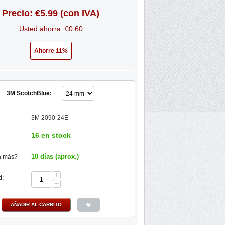
Precio:
€
5.99
(con IVA)
Usted ahorra: €
0.60
Ahorre 11%
3M ScotchBlue:
3M 2090-24E
16 en stock
10 días (aprox.)
a más?
+
d:
−
AÑADIR AL CARRITO