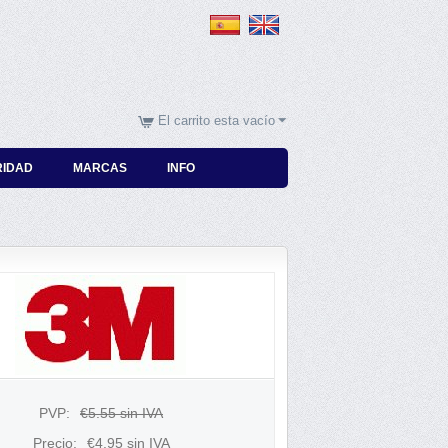
El carrito esta vacío
RIDAD
MARCAS
INFO
PVP:
€
5.55
sin IVA
Precio:
€
4.95
sin IVA