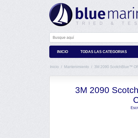
INICIO
TODAS LAS CATEGORIAS
Inicio
/
Mantenimiento
/
3M 2090 ScotchBlue™ OR
3M 2090 Scotc
C
Escr