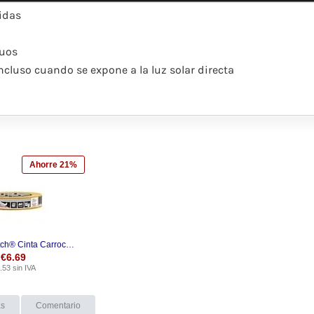
tidas
duos
ncluso cuando se expone a la luz solar directa
Ahorre 21%
3M 244 Scotch® Cinta Carroceria Profesional
€
6.69
.53
sin IVA
as
Comentario