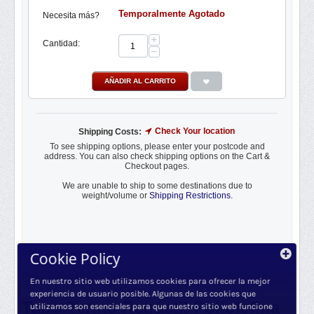
Temporalmente Agotado
Necesita más?
+
Cantidad:
−
AÑADIR AL CARRITO
Check Your location
Shipping Costs:
To see shipping options, please enter your postcode and
address. You can also check shipping options on the Cart &
Checkout pages.
We are unable to ship to some destinations due to
weight/volume or
Shipping Restrictions.
Cookie Policy
Descripción
En nuestro sitio web utilizamos cookies para ofrecer la mejor
experiencia de usuario posible. Algunas de las cookies que
Tubo Termo Retráctil Poliolefina
utilizamos son esenciales para que nuestro sitio web funcione