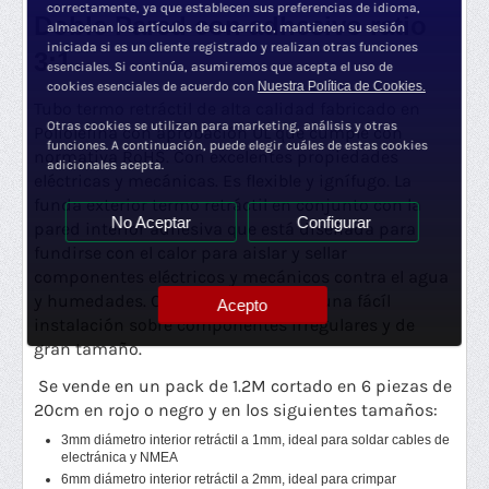
correctamente, ya que establecen sus preferencias de idioma,
Doble Pared con adhesivo ratio
almacenan los artículos de su carrito, mantienen su sesión
iniciada si es un cliente registrado y realizan otras funciones
3:1
esenciales. Si continúa, asumiremos que acepta el uso de
cookies esenciales de acuerdo con
Nuestra Política de Cookies.
Tubo termo retráctil de alta calidad fabricado en
Otras cookies se utilizan para marketing, análisis y otras
Poliolefina con aprobación UL que cumple con
funciones. A continuación, puede elegir cuáles de estas cookies
normativa RoHS. Con excelentes propiedades
adicionales acepta.
eléctricas y mecánicas. Es flexible y ignífugo. La
funda exterior termo retráctil en conjunto con la
No Aceptar
Configurar
pared interior adhesiva que está diseñada para
fundirse con el calor para aislar y sellar
componentes eléctricos y mecánicos contra el agua
y humedades. Con un ratio 3:1 para una fácíl
Acepto
instalación sobre componentes irregulares y de
gran tamaño.
Se vende en un pack de 1.2M cortado en 6 piezas de
20cm en rojo o negro y en los siguientes tamaños:
3mm diámetro interior retráctil a 1mm, ideal para soldar cables de
electránica y NMEA
6mm diámetro interior retráctil a 2mm, ideal para crimpar