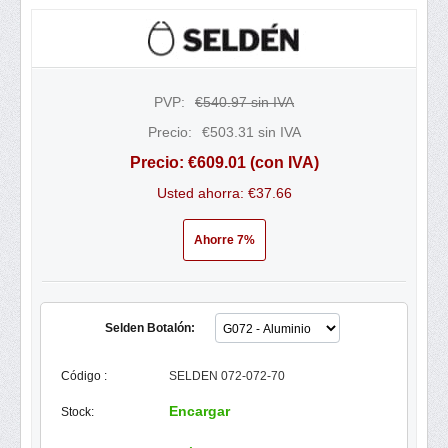
PVP:
€
540.97
sin IVA
Precio:
€
503.31
sin IVA
Precio:
€
609.01
(con IVA)
Usted ahorra: €
37.66
Ahorre 7%
Selden Botalón:
Código :
SELDEN 072-072-70
Encargar
Stock: