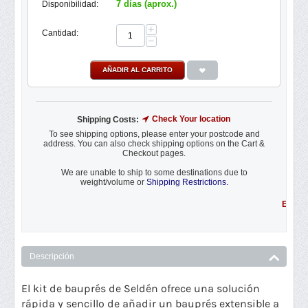
7 días (aprox.)
Disponibilidad:
+
Cantidad:
−
AÑADIR AL CARRITO
Check Your location
Shipping Costs:
To see shipping options, please enter your postcode and
address. You can also check shipping options on the Cart &
Checkout pages.
We are unable to ship to some destinations due to
weight/volume or
Shipping Restrictions.
Envío gratu
Descripción
El kit de bauprés de Seldén ofrece una solución
rápida y sencillo de añadir un bauprés extensible a