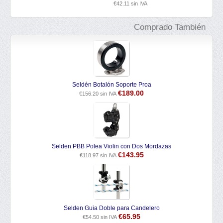
€
42.11
sin IVA
Comprado También
Seldén Botalón Soporte Proa
€
189.00
€
156.20
sin IVA
Selden PBB Polea Violin con Dos Mordazas
€
143.95
€
118.97
sin IVA
Selden Guia Doble para Candelero
€
65.95
€
54.50
sin IVA