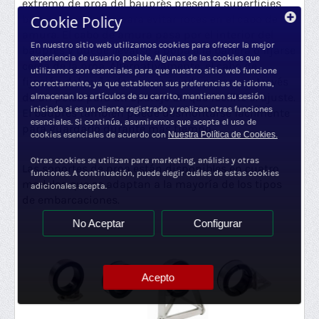
extremo de proa del bauprés presenta superficies
bien redondeadas para evitar roces en el cabo de
Cookie Policy
amura. El cabo de amura pasa por el interior del
En nuestro sitio web utilizamos cookies para ofrecer la mejor
bauprés y puede llevarse a popa a la bañera o fijarse
experiencia de usuario posible. Algunas de las cookies que
cerca de la proa. Alternativamente, el cabo de
utilizamos son esenciales para que nuestro sitio web funcione
fijación del puño de amura puede pasarse a través
correctamente, ya que establecen sus preferencias de idioma,
de un polea para un aparejo 2:1 que facilite el ajuste.
almacenan los artículos de su carrito, mantienen su sesión
iniciada si es un cliente registrado y realizan otras funciones
El bauprés también puede desmontarse fácilmente
esenciales. Si continúa, asumiremos que acepta el uso de
para guardarlo durante más tiempo.
cookies esenciales de acuerdo con
Nuestra Política de Cookies.
Otras cookies se utilizan para marketing, análisis y otras
Las soportes de proa están disponibles en cuatro
funciones. A continuación, puede elegir cuáles de estas cookies
modelos que se adaptan a la mayoría de los tipos
adicionales acepta.
de embarcaciones.
No Aceptar
Configurar
Acepto