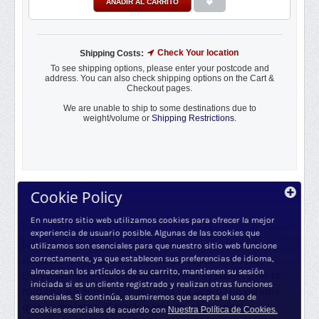
AÑADIR AL CARRITO
Check Your location
Shipping Costs:
To see shipping options, please enter your postcode and
address. You can also check shipping options on the Cart &
Checkout pages.
We are unable to ship to some destinations due to
weight/volume or
Shipping Restrictions.
E
Cookie Policy
Descripción
En nuestro sitio web utilizamos cookies para ofrecer la mejor
Polea polivalente de alta gama y larga vida útil con
experiencia de usuario posible. Algunas de las cookies que
laterales de aluminio y el sistema universal de
utilizamos son esenciales para que nuestro sitio web funcione
Ronstan de rodamientos de 2 etapas "Ronstan
correctamente, ya que establecen sus preferencias de idioma,
almacenan los artículos de su carrito, mantienen su sesión
Universal Bearing 2-stage bearing system". Con la
iniciada si es un cliente registrado y realizan otras funciones
roldana de acetal y fijaciones de acero inoxidable
esenciales. Si continúa, asumiremos que acepta el uso de
que completan el pack perfecto y duradero.
cookies esenciales de acuerdo con
Nuestra Política de Cookies.