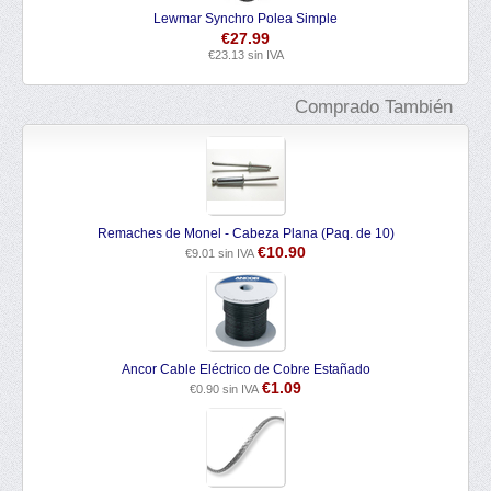
Lewmar Synchro Polea Simple
Pol
€
27.99
€
23.13
sin IVA
Comprado También
Remaches de Monel - Cabeza Plana (Paq. de 10)
€
10.90
€
9.01
sin IVA
Ancor Cable Eléctrico de Cobre Estañado
€
1.09
€
0.90
sin IVA