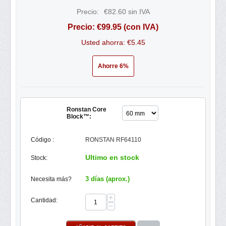
Precio:
€
82.60
sin IVA
Precio:
€
99.95
(con IVA)
Usted ahorra: €
5.45
Ahorre 6%
Ronstan Core
Block™:
Código :
RONSTAN RF64110
Ultimo en stock
Stock:
3 días (aprox.)
Necesita más?
+
Cantidad:
−