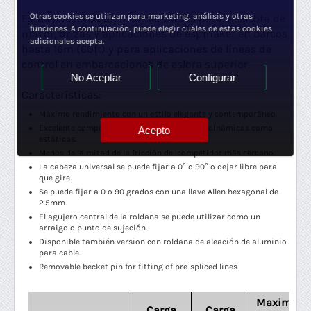
Otras cookies se utilizan para marketing, análisis y otras
Estas poleas están recomendadas para la escota de
funciones. A continuación, puede elegir cuáles de estas cookies
mayor, drizas y aplicaciones de espinaker en barcos
adicionales acepta.
hasta 16m (60ft) y para aplicaciones de líneas de
control en embarcaciones de eslora superior.
No Aceptar
Configurar
Características:
Máximo rendimiento con un estilo elegante y contemporáneo.
Excelente comportamiento tanto en cargas dinámicas como
Acepto
estáticas.
Menos de la mitad de la fricción del competidor más cercano.
La cabeza universal se puede fijar a 0° o 90° o dejar libre para
que gire.
Se puede fijar a 0 o 90 grados con una llave Allen hexagonal de
2.5mm.
El agujero central de la roldana se puede utilizar como un
arraigo o punto de sujeción.
Disponible también version con roldana de aleación de aluminio
para cable.
Removable becket pin for fitting of pre-spliced lines.
Maximo
Carga
Carga