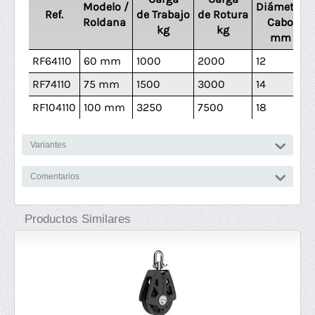
Modelo /
Diámetro
Ref.
de Trabajo
de Rotura
Roldana
Cabo
kg
kg
mm
RF64110
60 mm
1000
2000
12
RF74110
75 mm
1500
3000
14
RF104110
100 mm
3250
7500
18
Variantes
Comentarios
Productos Similares