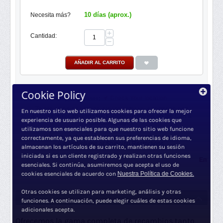
10 días (aprox.)
Necesita más?
+
Cantidad:
−
AÑADIR AL CARRITO
Cookie Policy
Check Your location
Shipping Costs:
To see shipping options, please enter your postcode and
En nuestro sitio web utilizamos cookies para ofrecer la mejor
address. You can also check shipping options on the Cart &
experiencia de usuario posible. Algunas de las cookies que
Checkout pages.
utilizamos son esenciales para que nuestro sitio web funcione
We are unable to ship to some destinations due to
correctamente, ya que establecen sus preferencias de idioma,
weight/volume or
Shipping Restrictions.
almacenan los artículos de su carrito, mantienen su sesión
iniciada si es un cliente registrado y realizan otras funciones
Envío gratui
esenciales. Si continúa, asumiremos que acepta el uso de
cookies esenciales de acuerdo con
Nuestra Política de Cookies.
Otras cookies se utilizan para marketing, análisis y otras
Descripción
funciones. A continuación, puede elegir cuáles de estas cookies
adicionales acepta.
Ofrecemos la gama completa de recambios tanto