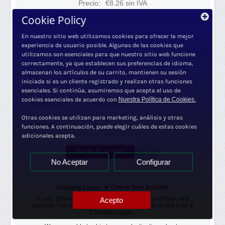
Precio:
€
8.26
sin IVA
Cookie Policy
Precio:
€
9.99
(con IVA)
En nuestro sitio web utilizamos cookies para ofrecer la mejor
experiencia de usuario posible. Algunas de las cookies que
utilizamos son esenciales para que nuestro sitio web funcione
correctamente, ya que establecen sus preferencias de idioma,
Código :
SSB 7378
almacenan los artículos de su carrito, mantienen su sesión
26 en stock
iniciada si es un cliente registrado y realizan otras funciones
Stock:
esenciales. Si continúa, asumiremos que acepta el uso de
cookies esenciales de acuerdo con
Nuestra Política de Cookies.
7 días (aprox.)
Necesita más?
Otras cookies se utilizan para marketing, análisis y otras
+
Cantidad:
funciones. A continuación, puede elegir cuáles de estas cookies
−
adicionales acepta.
AÑADIR AL CARRITO
No Aceptar
Configurar
Check Your location
Shipping Costs:
To see shipping options, please enter your postcode and
Acepto
address. You can also check shipping options on the Cart &
Checkout pages.