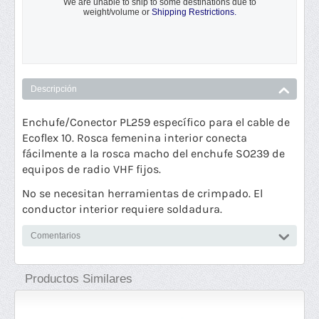
We are unable to ship to some destinations due to
weight/volume or
Shipping Restrictions.
En
Descripción
Enchufe/Conector PL259 específico para el cable de
Ecoflex 10. Rosca femenina interior conecta
fácilmente a la rosca macho del enchufe SO239 de
equipos de radio VHF fijos.
No se necesitan herramientas de crimpado. El
conductor interior requiere soldadura.
Comentarios
Productos Similares