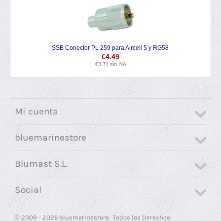
SSB Conector PL 259 para Aircell 5 y RG58
€
4.49
€
3.71
sin IVA
Mi cuenta
bluemarinestore
Blumast S.L.
Social
© 2009 - 2026 bluemarinestore. Todos los Derechos