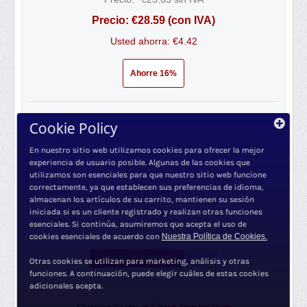
Precio:
€
28.59
(con IVA)
Usted ahorra: €
4.42
Ahorre 16%
Cookie Policy
Código :
SPINLOCK XAS-SIDE
En nuestro sitio web utilizamos cookies para ofrecer la mejor
3 en stock
experiencia de usuario posible. Algunas de las cookies que
Stock:
utilizamos son esenciales para que nuestro sitio web funcione
correctamente, ya que establecen sus preferencias de idioma,
3 días (aprox.)
Necesita más?
almacenan los artículos de su carrito, mantienen su sesión
iniciada si es un cliente registrado y realizan otras funciones
+
Cantidad:
esenciales. Si continúa, asumiremos que acepta el uso de
−
cookies esenciales de acuerdo con
Nuestra Política de Cookies.
AÑADIR AL CARRITO
Otras cookies se utilizan para marketing, análisis y otras
funciones. A continuación, puede elegir cuáles de estas cookies
adicionales acepta.