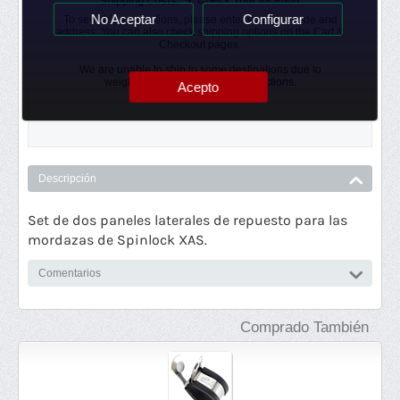
Check Your location
Shipping Costs:
No Aceptar
Configurar
To see shipping options, please enter your postcode and
address. You can also check shipping options on the Cart &
Checkout pages.
We are unable to ship to some destinations due to
weight/volume or
Shipping Restrictions.
Acepto
Descripción
Set de dos paneles laterales de repuesto para las
mordazas de Spinlock XAS.
Comentarios
Comprado También