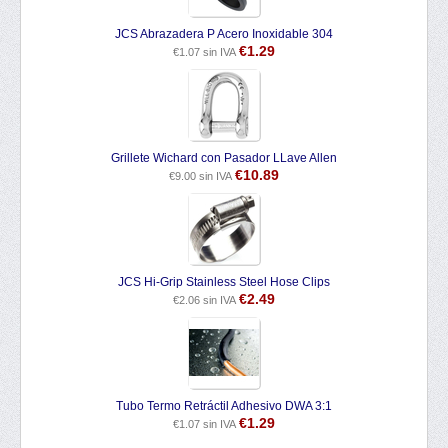
JCS Abrazadera P Acero Inoxidable 304
€
1.29
€
1.07
sin IVA
Grillete Wichard con Pasador LLave Allen
€
10.89
€
9.00
sin IVA
JCS Hi-Grip Stainless Steel Hose Clips
€
2.49
€
2.06
sin IVA
Tubo Termo Retráctil Adhesivo DWA 3:1
€
1.29
€
1.07
sin IVA