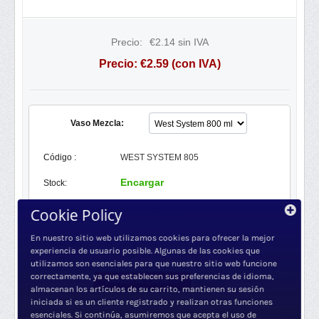
Precio:
€
2.14
sin IVA
Precio:
€
2.59
(con IVA)
Vaso Mezcla:
Código :
WEST SYSTEM 805
Encargar
Stock:
Cookie Policy
3 días (aprox.)
Disponibilidad:
En nuestro sitio web utilizamos cookies para ofrecer la mejor
+
Cantidad:
−
experiencia de usuario posible. Algunas de las cookies que
utilizamos son esenciales para que nuestro sitio web funcione
correctamente, ya que establecen sus preferencias de idioma,
AÑADIR AL CARRITO
almacenan los artículos de su carrito, mantienen su sesión
iniciada si es un cliente registrado y realizan otras funciones
esenciales. Si continúa, asumiremos que acepta el uso de