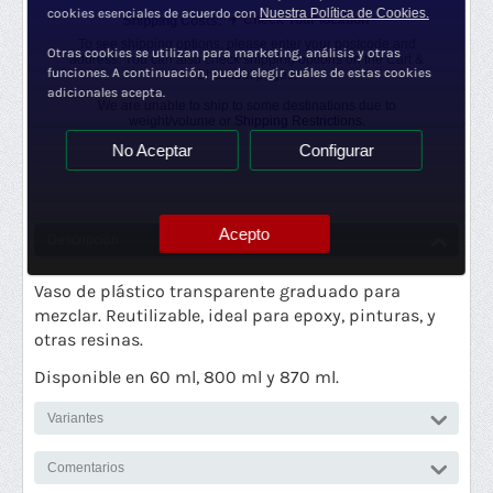
cookies esenciales de acuerdo con
Nuestra Política de Cookies.
Check Your location
Shipping Costs:
To see shipping options, please enter your postcode and
Otras cookies se utilizan para marketing, análisis y otras
address. You can also check shipping options on the Cart &
funciones. A continuación, puede elegir cuáles de estas cookies
Checkout pages.
adicionales acepta.
We are unable to ship to some destinations due to
weight/volume or
Shipping Restrictions.
No Aceptar
Configurar
Acepto
Descripción
Vaso de plástico transparente graduado para
mezclar. Reutilizable, ideal para epoxy, pinturas, y
otras resinas.
Disponible en 60 ml, 800 ml y 870 ml.
Variantes
Comentarios