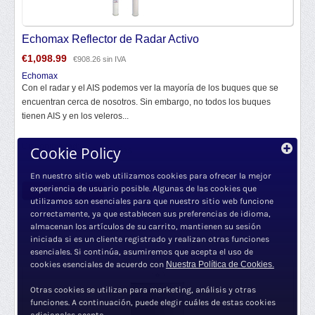
Echomax Reflector de Radar Activo
€
1,098.99
€
908.26
sin IVA
Echomax
Con el radar y el AIS podemos ver la mayoría de los buques que se
encuentran cerca de nosotros. Sin embargo, no todos los buques
tienen AIS y en los veleros...
Disponibilidad:
Cookie Policy
7 días
En nuestro sitio web utilizamos cookies para ofrecer la mejor
experiencia de usuario posible. Algunas de las cookies que
VER VARIANTES
utilizamos son esenciales para que nuestro sitio web funcione
correctamente, ya que establecen sus preferencias de idioma,
almacenan los artículos de su carrito, mantienen su sesión
iniciada si es un cliente registrado y realizan otras funciones
esenciales. Si continúa, asumiremos que acepta el uso de
cookies esenciales de acuerdo con
Nuestra Política de Cookies.
Otras cookies se utilizan para marketing, análisis y otras
funciones. A continuación, puede elegir cuáles de estas cookies