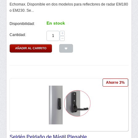
Echomax. Disponible en dos modelos para reflectores de radar EM180
o EM230. Se...
En stock
Disponibilidad:
+
Cantidad:
−
AÑADIR AL CARRITO
Ahorre 3%
Seldén Peldaño de Mástil Plegable