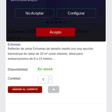
adicionales acepta.
No Aceptar
Configurar
Echomax EM230 Midi Reflector Radar Pasivo
Acepto
€
237.95
€
196.65
sin IVA
Echomax
Reflector de radar Echomax de tamaño medio con una sección
transversal de radar de 20 m² como máximo, ideal para
embarcaciones de 8 a 15 metros....
En stock
Disponibilidad:
+
Cantidad:
−
AÑADIR AL CARRITO